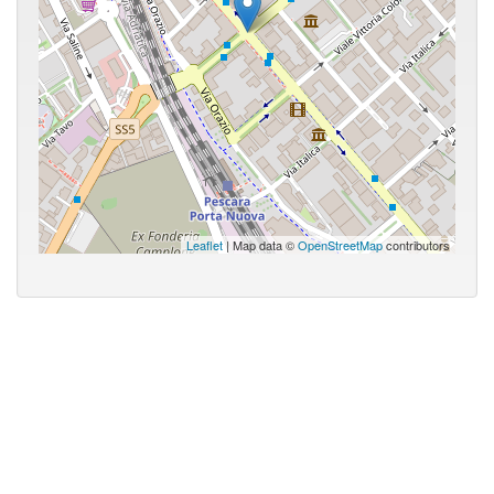
Leaflet
| Map data ©
OpenStreetMap
contributors