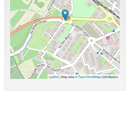
Leaflet
| Map data ©
OpenStreetMap
contributors