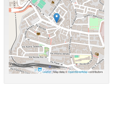
Leaflet
| Map data ©
OpenStreetMap
contributors