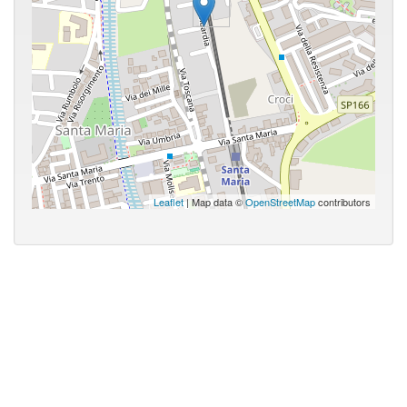
Leaflet
| Map data ©
OpenStreetMap
contributors