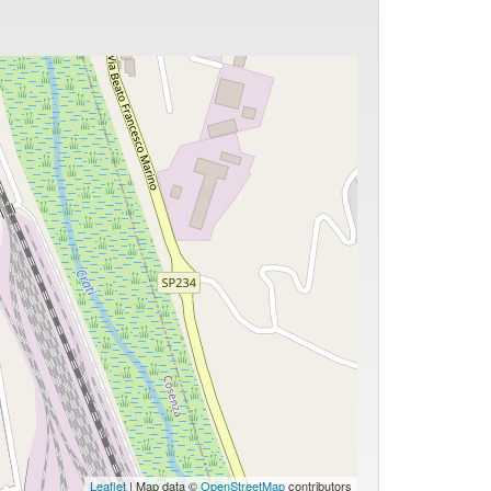
Leaflet
| Map data ©
OpenStreetMap
contributors