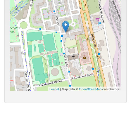
Leaflet
| Map data ©
OpenStreetMap
contributors