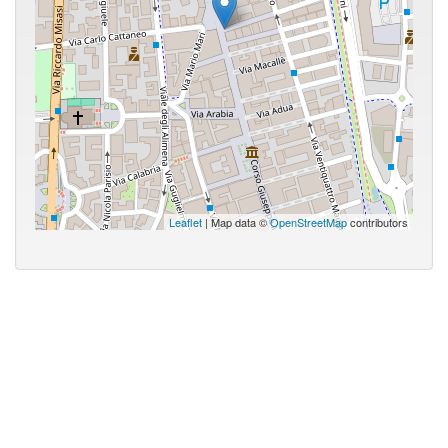
Leaflet
| Map data ©
OpenStreetMap
contributors