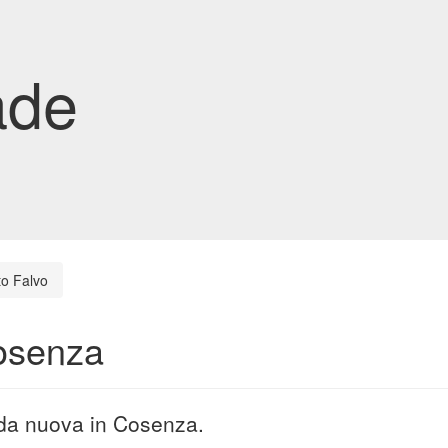
ade
to Falvo
Cosenza
rada nuova in Cosenza.