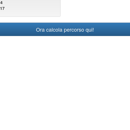
84
017
Ora calcola percorso qui!