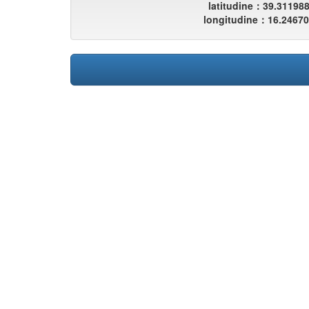
latitudine：39.31198
longitudine：16.2467