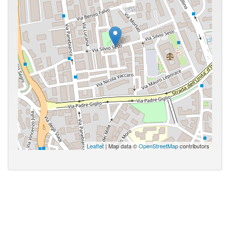
Leaflet
| Map data ©
OpenStreetMap
contributors