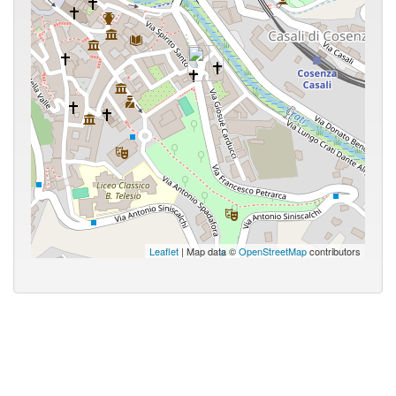
Leaflet
| Map data ©
OpenStreetMap
contributors