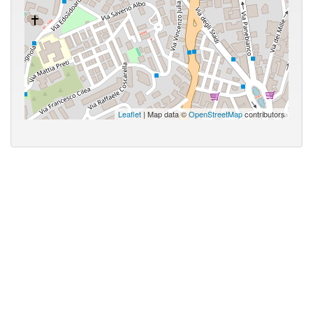
Leaflet
| Map data ©
OpenStreetMap
contributors