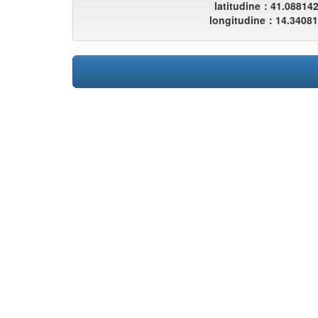
latitudine：41.08814
longitudine：14.3408