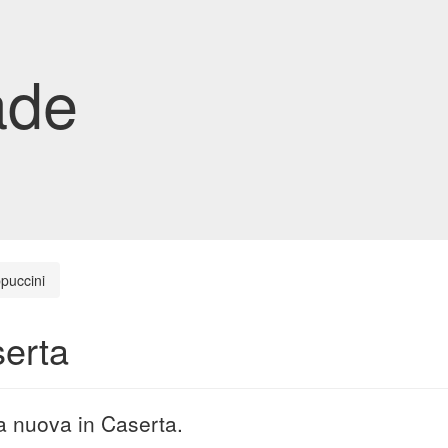
ade
puccini
serta
da nuova in Caserta.