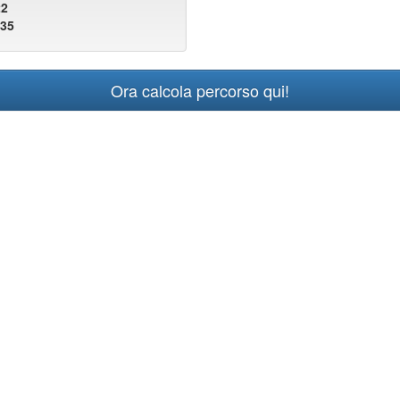
22
135
Ora calcola percorso qui!