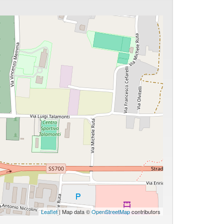
Leaflet
| Map data ©
OpenStreetMap
contributors