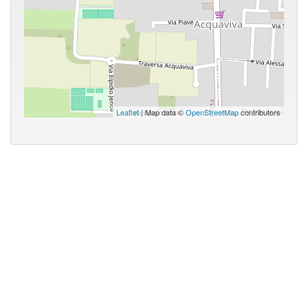
Leaflet
| Map data ©
OpenStreetMap
contributors