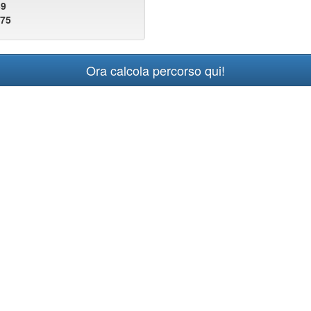
39
075
Ora calcola percorso qui!