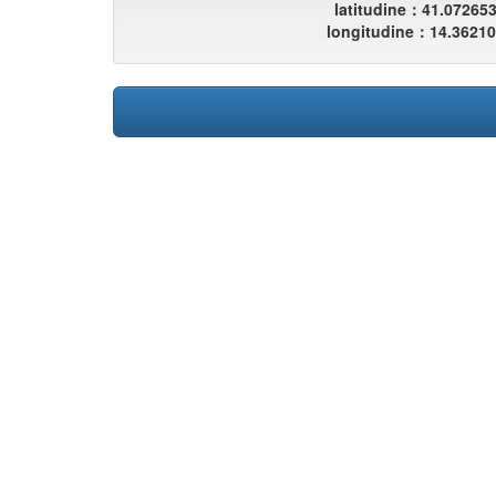
latitudine：41.07265
longitudine：14.3621