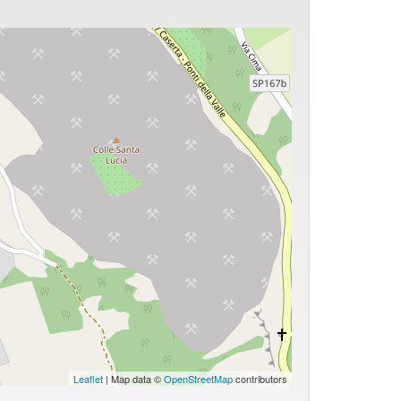
Leaflet
| Map data ©
OpenStreetMap
contributors