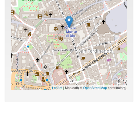
Leaflet
| Map data ©
OpenStreetMap
contributors