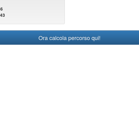
86
843
Ora calcola percorso qui!