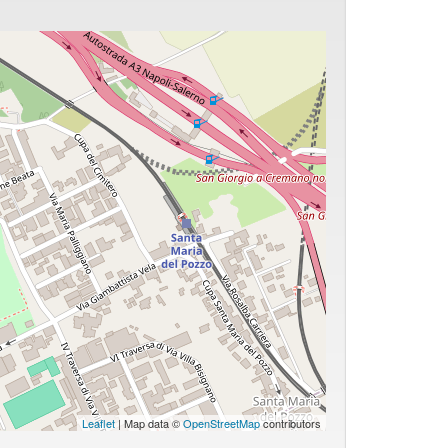
Leaflet
| Map data ©
OpenStreetMap
contributors