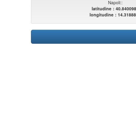
Napoli::
latitudine：40.84009
longitudine：14.3188