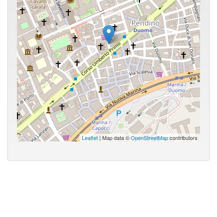
Leaflet
| Map data ©
OpenStreetMap
contributors