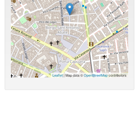
Leaflet
| Map data ©
OpenStreetMap
contributors