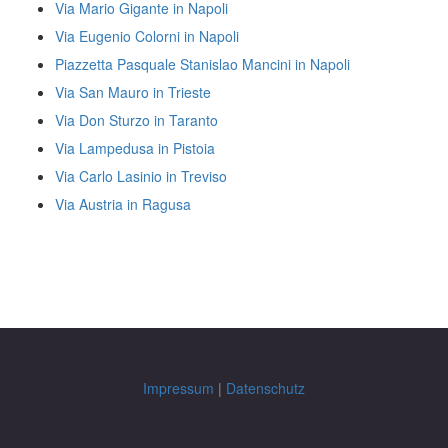
Via Mario Gigante in Napoli
Via Eugenio Colorni in Napoli
Piazzetta Pasquale Stanislao Mancini in Napoli
Via San Mauro in Trieste
Via Don Sturzo in Taranto
Via Lampedusa in Pistoia
Via Carlo Lasinio in Treviso
Via Austria in Ragusa
Impressum
|
Datenschutz