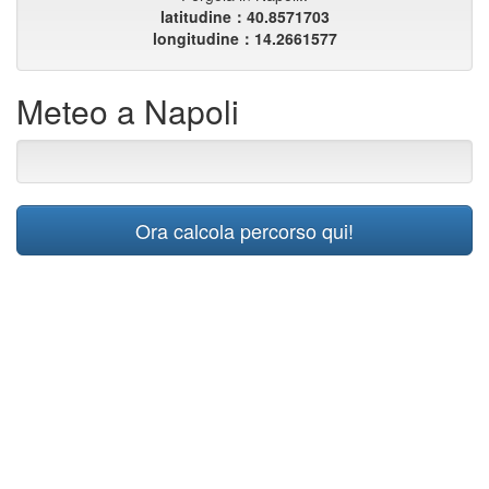
latitudine：40.8571703
longitudine：14.2661577
Meteo a Napoli
Ora calcola percorso qui!