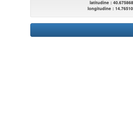
latitudine：40.67586
longitudine：14.7651