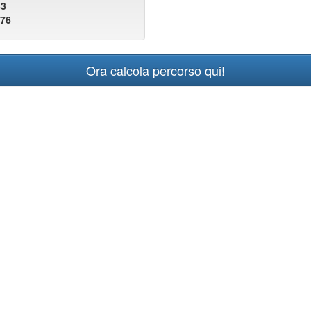
83
076
Ora calcola percorso qui!