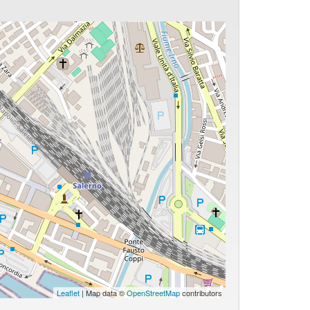
Leaflet
| Map data ©
OpenStreetMap
contributors