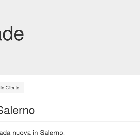
ade
fo Cilento
 Salerno
trada nuova in Salerno.