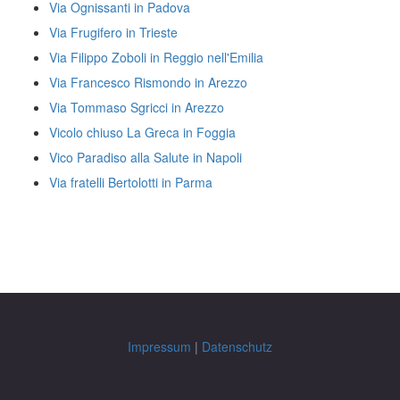
Via Ognissanti in Padova
Via Frugifero in Trieste
Via Filippo Zoboli in Reggio nell'Emilia
Via Francesco Rismondo in Arezzo
Via Tommaso Sgricci in Arezzo
Vicolo chiuso La Greca in Foggia
Vico Paradiso alla Salute in Napoli
Via fratelli Bertolotti in Parma
Impressum
|
Datenschutz