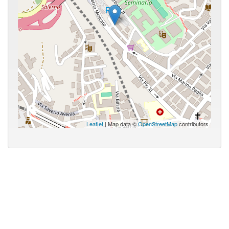
Leaflet
| Map data ©
OpenStreetMap
contributors