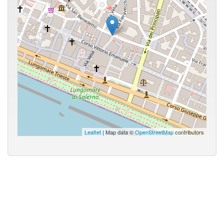
Leaflet
| Map data ©
OpenStreetMap
contributors