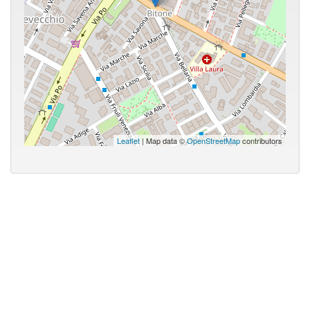
Leaflet
| Map data ©
OpenStreetMap
contributors