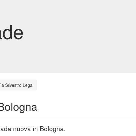
ade
ia Silvestro Lega
 Bologna
trada nuova in Bologna.