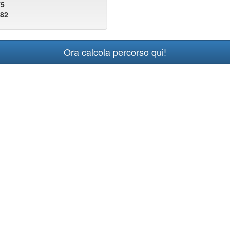
75
982
Ora calcola percorso qui!