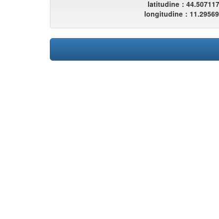
latitudine：44.50711
longitudine：11.2956