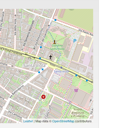
Leaflet
| Map data ©
OpenStreetMap
contributors