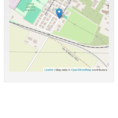
Leaflet
| Map data ©
OpenStreetMap
contributors