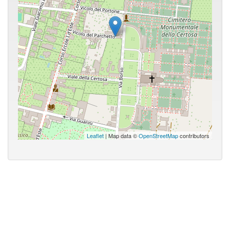
Leaflet
| Map data ©
OpenStreetMap
contributors