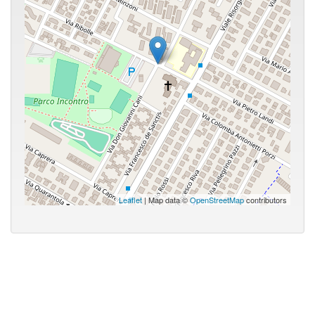
Leaflet
| Map data ©
OpenStreetMap
contributors