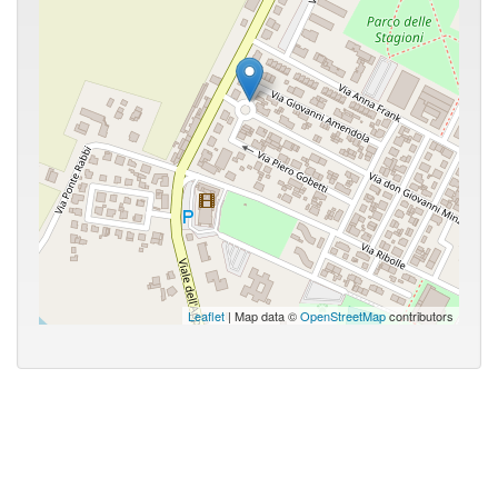
Leaflet
| Map data ©
OpenStreetMap
contributors