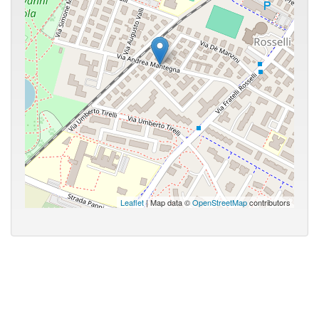
Leaflet
| Map data ©
OpenStreetMap
contributors