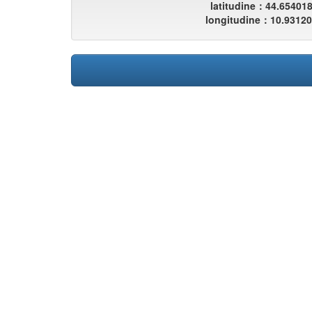
latitudine：44.65401
longitudine：10.9312