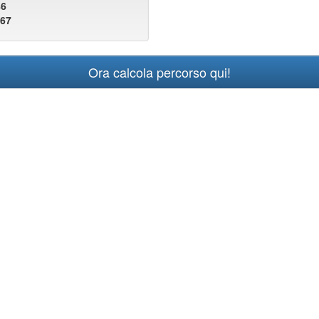
86
067
Ora calcola percorso qui!