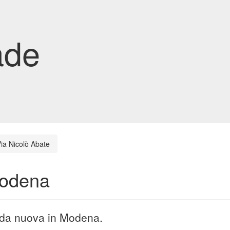
ade
ia Nicolò Abate
Modena
rada nuova in Modena.