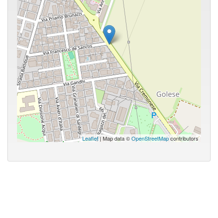
Leaflet
| Map data ©
OpenStreetMap
contributors