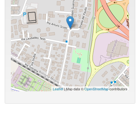
Leaflet
| Map data ©
OpenStreetMap
contributors