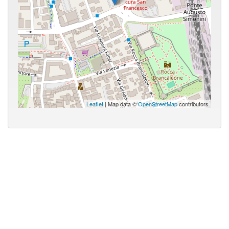
Leaflet
| Map data ©
OpenStreetMap
contributors