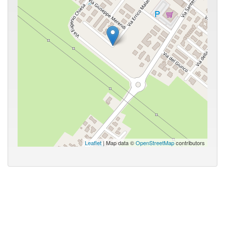
Leaflet
| Map data ©
OpenStreetMap
contributors