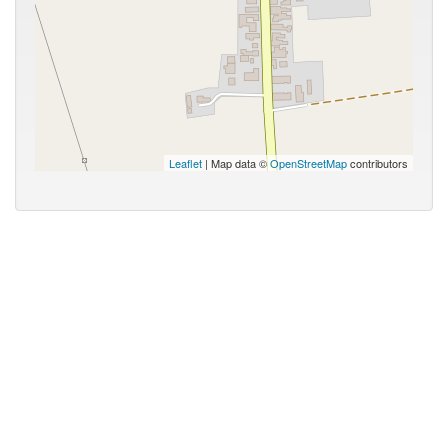
Leaflet
| Map data ©
OpenStreetMap
contributors