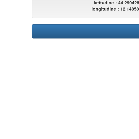
latitudine：44.29942
longitudine：12.1485