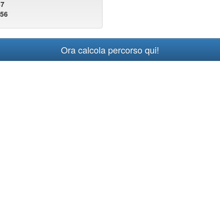
87
856
Ora calcola percorso qui!