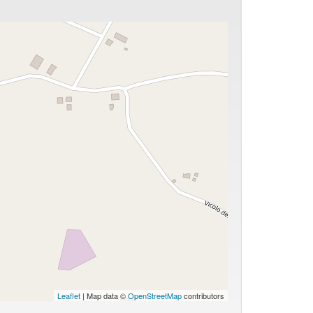
Leaflet
| Map data ©
OpenStreetMap
contributors