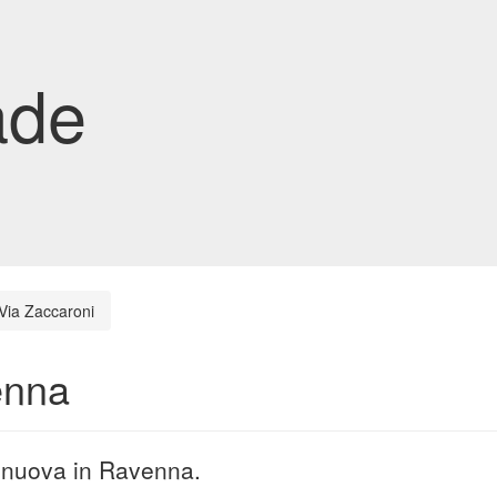
ade
Via Zaccaroni
enna
a nuova in Ravenna.