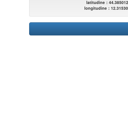
latitudine：44.38501
longitudine：12.3153