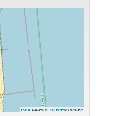
Leaflet
| Map data ©
OpenStreetMap
contributors