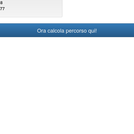
28
077
Ora calcola percorso qui!