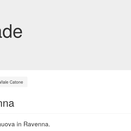
ade
Viale Catone
nna
 nuova in Ravenna.