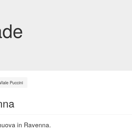
ade
Viale Puccini
nna
 nuova in Ravenna.