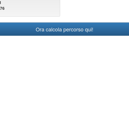
1
076
Ora calcola percorso qui!