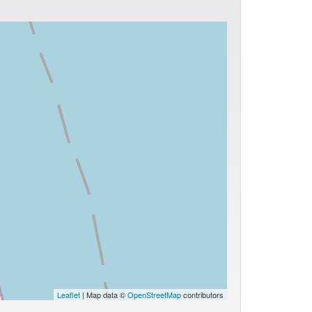
Leaflet
| Map data ©
OpenStreetMap
contributors