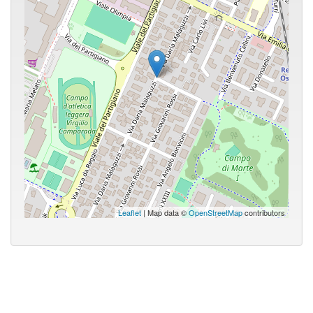
Leaflet
| Map data ©
OpenStreetMap
contributors