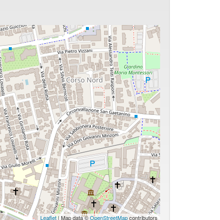
Leaflet
| Map data ©
OpenStreetMap
contributors