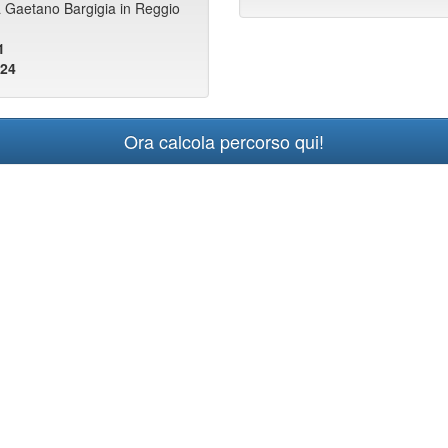
a Gaetano Bargigia in Reggio
1
924
Ora calcola percorso qui!