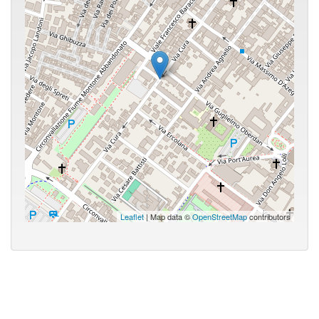
Leaflet
| Map data ©
OpenStreetMap
contributors