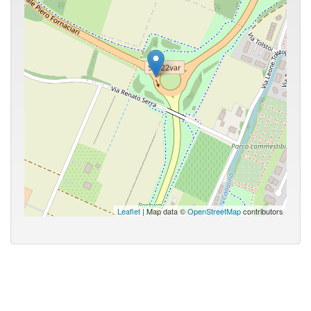
Leaflet
| Map data ©
OpenStreetMap
contributors