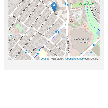
Leaflet
| Map data ©
OpenStreetMap
contributors