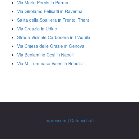
Via Mario Pernis in Parma
Via Girolamo Felisatti in Ravenna
Salita della Spalliera in Trento, Trient
Via Croazia in Udine
Strada Vicinale Carbonera in L'Aquila
Via Chiesa delle Grazie in Genova
Via Beniamino Cesi in Napoli
Via M. Tommaso Valeri in Brindisi
Impressum
|
Datenschutz