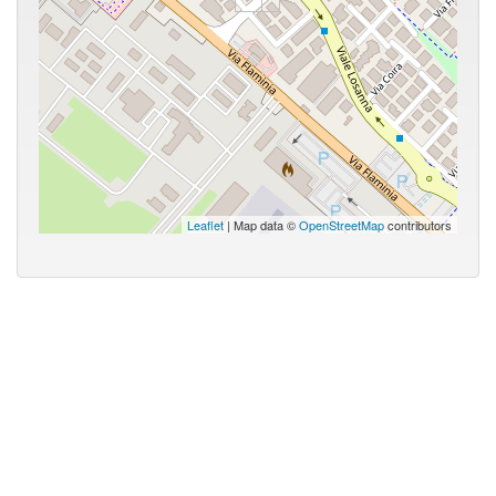
Leaflet
| Map data ©
OpenStreetMap
contributors