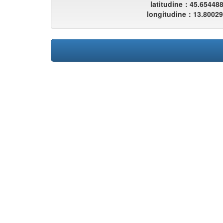
latitudine：45.65448
longitudine：13.8002