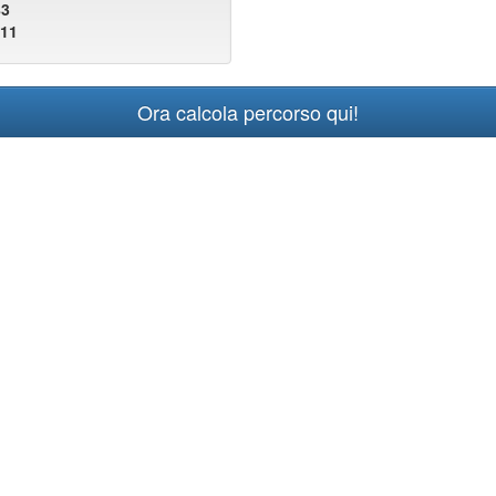
83
911
Ora calcola percorso qui!