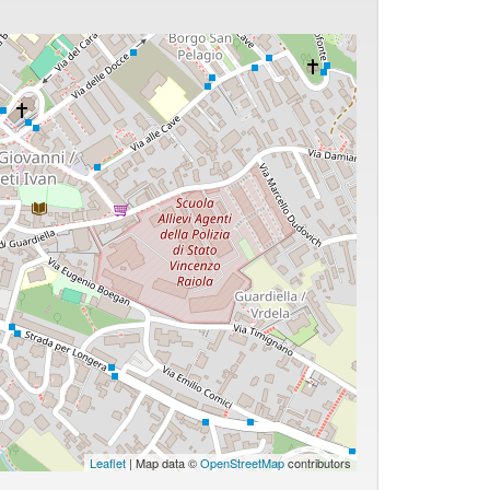
Leaflet
| Map data ©
OpenStreetMap
contributors