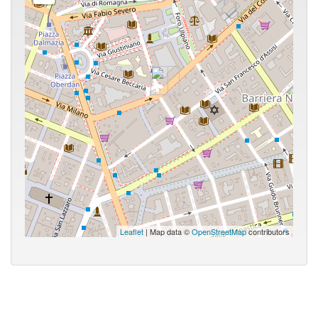
Leaflet
| Map data ©
OpenStreetMap
contributors