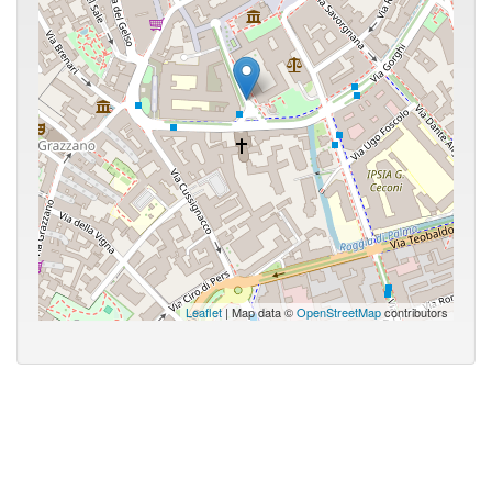
Leaflet
| Map data ©
OpenStreetMap
contributors