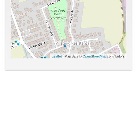
Leaflet
| Map data ©
OpenStreetMap
contributors