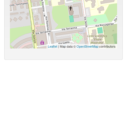
Leaflet
| Map data ©
OpenStreetMap
contributors