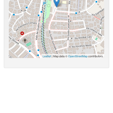
Leaflet
| Map data ©
OpenStreetMap
contributors