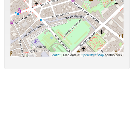
Leaflet
| Map data ©
OpenStreetMap
contributors